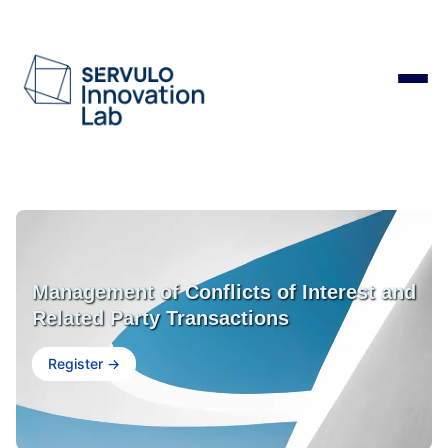
Management of Conflicts of Interest and
Related Party Transactions
Register →