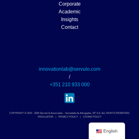
Corporate
Academic
Insights
Contact
innovationlab@servulo.com
/
+351 210 933 000
COPYRIGHT © 2015 - 2026 Sérvulo & Associados – Sociedade de Advogados, SP, S.A. ALL RIGHTS RESERVED.
REGULATION
|
PRIVACY POLICY
|
COOKIE POLICY
English