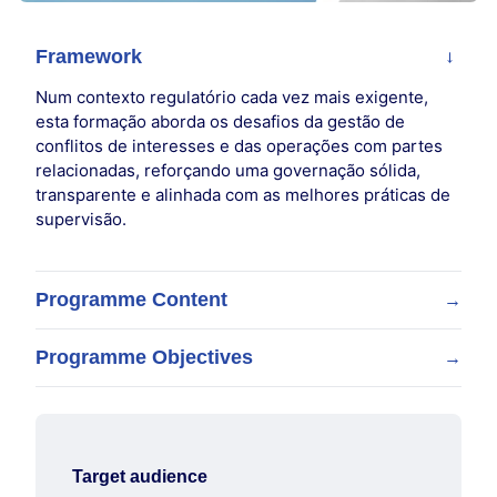
Framework
→
Num contexto regulatório cada vez mais exigente,
esta formação aborda os desafios da gestão de
conflitos de interesses e das operações com partes
relacionadas, reforçando uma governação sólida,
transparente e alinhada com as melhores práticas de
supervisão.
Programme Content
→
Programme Objectives
Conflitos de interesses e partes relacionadas:
→
enquadramento e relevância para a tomada de
No final da formação, os participantes deverão ser
decisão.
capazes de:
Delimitação do perímetro: identificação e
qualificação de partes relacionadas
Integrar o tema dos conflitos de interesses no
Target audience
Operações com partes relacionadas: requisitos,
quadro mais amplo de governação e