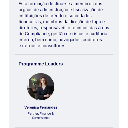
processo decisório e critérios de robustez
Esta formação destina-se a membros dos
accountability;
Exposição em operações de crédito: limites
órgãos de administração e fiscalização de
Identificar, de forma antecipada, situações
legais e principais condicionantes prudenciais
instituições de crédito e sociedades
suscetíveis de levantar questões de
Identificação e classificação: uma abordagem
financeiras, membros da direção de topo e
independência ou alinhamento de interesses;
estruturada e consistente
diretores, responsáveis e técnicos das áreas
Assegurar que decisões envolvendo partes
Política de conflitos de interesses: requisitos,
de Compliance, gestão de riscos e auditoria
relacionadas são suportadas por procedimentos
implementação e valor na governação
interna, bem como, advogados, auditores
robustos e defensáveis;
externos e consultores.
Compreender o papel dos órgãos de
administração na validação e supervisão destas
operações;
Programme Leaders
Aplicar critérios práticos de qualificação de
partes relacionadas e avaliação de influência;
Reforçar a capacidade de demonstrar, perante o
supervisor, uma abordagem consistente e bem
documentada.
Verónica Fernández
Partner, Finance &
Governance