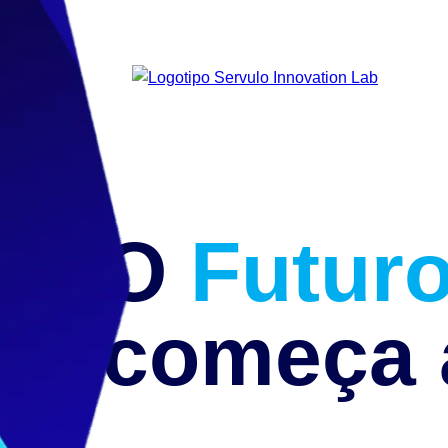
O
Futur
começa 